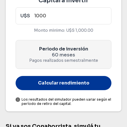
Capital a invertir
U$S
Monto minimo:
U$S 1,000.00
Capital invertido
Periodo de inversión
Plazo total
60 meses
60 meses
Pagos realizados semestralmente
Calcular rendimiento
Rendimiento bruto
Los resultados del simulador pueden variar según el
período de retiro del capital.
Rendimiento neto de IRPF
Si ya sos Conahorrista, simulá tu