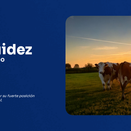
uidez
00
r su fuerte posición
l.