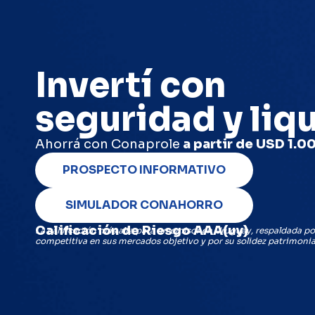
Invertí con
seguridad y
liq
Ahorrá con Conaprole
a partir de USD 1.0
PROSPECTO INFORMATIVO
SIMULADOR CONAHORRO
Calificación de Riesgo AAA(uy)
La calificación más alta para un emisor en Uruguay, respaldada po
competitiva en sus mercados objetivo y por su solidez patrimonia