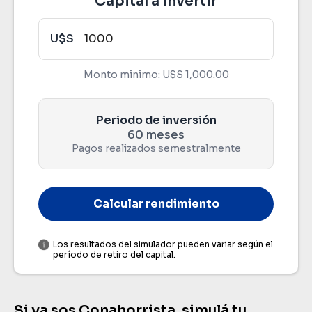
Capital a invertir
U$S
Monto minimo:
U$S 1,000.00
Capital invertido
Periodo de inversión
Plazo total
60 meses
60 meses
Pagos realizados semestralmente
Calcular rendimiento
Rendimiento bruto
Los resultados del simulador pueden variar según el
período de retiro del capital.
Rendimiento neto de IRPF
Si ya sos Conahorrista, simulá tu