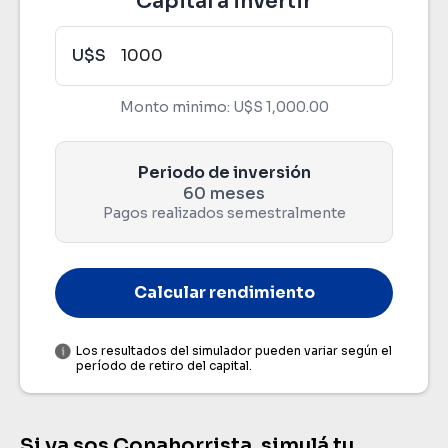
Capital a invertir
U$S
Monto minimo:
U$S 1,000.00
Capital invertido
Periodo de inversión
Plazo total
60 meses
60 meses
Pagos realizados semestralmente
Calcular rendimiento
Rendimiento bruto
Los resultados del simulador pueden variar según el
período de retiro del capital.
Rendimiento neto de IRPF
Si ya sos Conahorrista, simulá tu